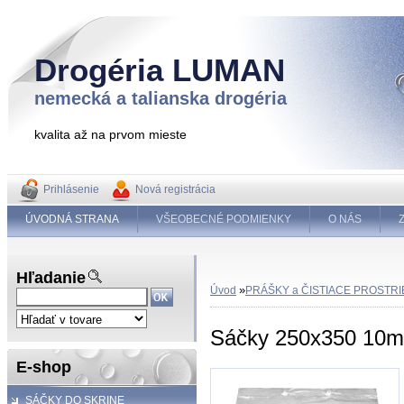
Drogéria LUMAN
nemecká a talianska drogéria
kvalita až na prvom mieste
Prihlásenie
Nová registrácia
ÚVODNÁ STRANA
VŠEOBECNÉ PODMIENKY
O NÁS
Hľadanie
»
Úvod
PRÁŠKY a ČISTIACE PROSTR
Sáčky 250x350 10m
E-shop
SÁČKY DO SKRINE