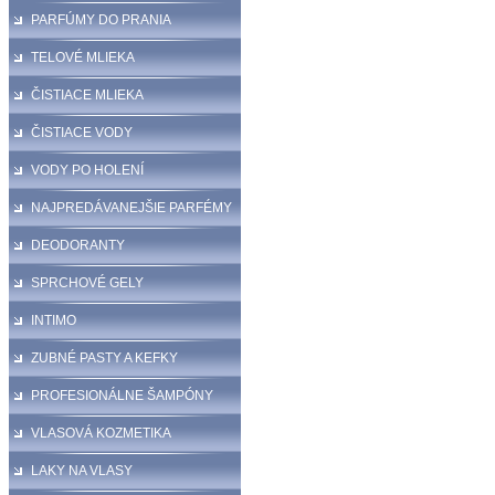
PARFÚMY DO PRANIA
TELOVÉ MLIEKA
ČISTIACE MLIEKA
ČISTIACE VODY
VODY PO HOLENÍ
NAJPREDÁVANEJŠIE PARFÉMY
DEODORANTY
SPRCHOVÉ GELY
INTIMO
ZUBNÉ PASTY A KEFKY
PROFESIONÁLNE ŠAMPÓNY
VLASOVÁ KOZMETIKA
LAKY NA VLASY