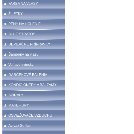
FARBA NA VLASY
ŽILETKY
PENY NA HOLENIE
BLUE STRATOS
DEPILAČNÉ PRÍPRAVKY
Šampóny na vlasy
Voňavé sviečky
DARČEKOVÉ BALENIA
KONDICIONÉRY A BALZAMY
ŠPIRÁLY
MAKE - UPY
OSVIEŽOVAČE VZDUCHU
Aviváž Softlan